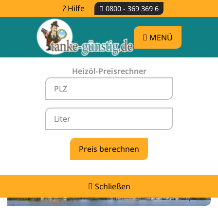
Hilfe
0800 - 369 369 6
MENÜ
Heizöl-Preisrechner
Heizölpreise Bülow -
vergleichen & günstig tanken
Schließen