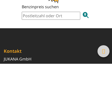
Benzinpreis suchen
Kontakt
JUKANA GmbH
0800 369 369 6
info@tanke-guenstig.de
Quicklinks
Über uns
Magazin
Heizöl-Preisrechner