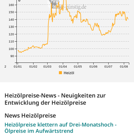
160
150
140
130
120
110
100
90
1/12
01/01
01/02
01/03
01/04
01/05
01/06
01/07
01/08
Heizöl
Heizölpreise-News - Neuigkeiten zur
Entwicklung der Heizölpreise
News Heizölpreise
Heizölpreise klettern auf Drei-Monatshoch -
Ölpreise im Aufwärtstrend