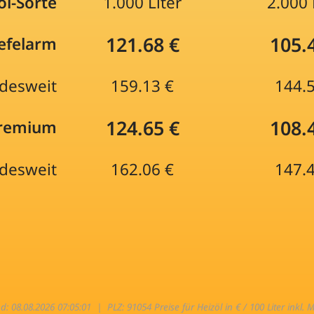
öl-Sorte
1.000 Liter
2.000 
121.68 €
105.
efelarm
desweit
159.13 €
144.
124.65 €
108.
Premium
desweit
162.06 €
147.
nd: 08.08.2026 07:05:01 |
PLZ: 91054 Preise für Heizöl in € / 100 Liter inkl. 