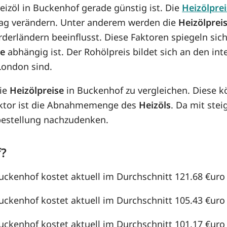
Heizöl in Buckenhof gerade günstig ist. Die
Heizölpre
n Tag verändern. Unter anderem werden die
Heizölprei
örderländern beeinflusst. Diese Faktoren spiegeln sic
se
abhängig ist. Der Rohölpreis bildet sich an den in
London sind.
die
Heizölpreise
in Buckenhof zu vergleichen. Diese 
aktor ist die Abnahmemenge des
Heizöls
. Da mit st
lbestellung nachzudenken.
f?
Buckenhof kostet aktuell im Durchschnitt 121.68 €uro /
Buckenhof kostet aktuell im Durchschnitt 105.43 €uro /
Buckenhof kostet aktuell im Durchschnitt 101.17 €uro /