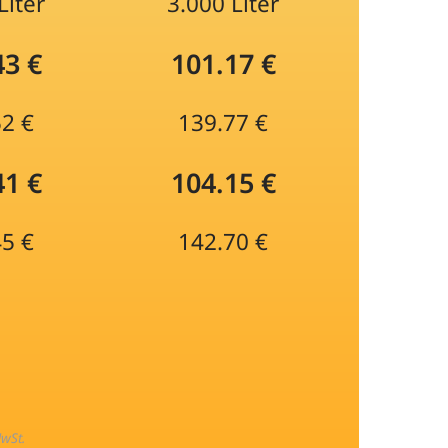
Liter
3.000 Liter
43 €
101.17 €
52 €
139.77 €
41 €
104.15 €
45 €
142.70 €
MwSt.