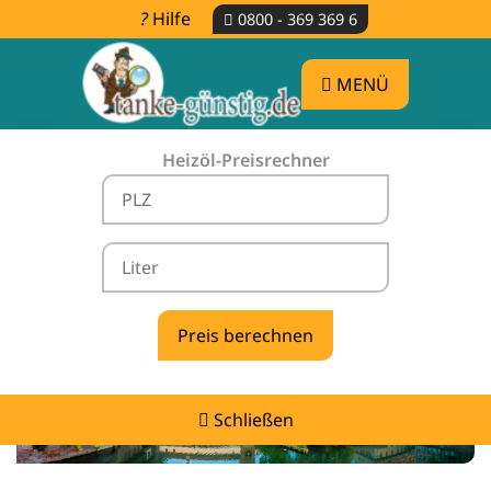
Hilfe
0800 - 369 369 6
MENÜ
Heizöl-Preisrechner
Heizölpreise Bubenreuth -
vergleichen & günstig tanken
Schließen