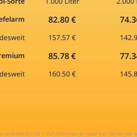
öl-Sorte
1.000 Liter
2.000 
82.80 €
74.3
efelarm
desweit
157.57 €
142.
85.78 €
77.3
Premium
desweit
160.50 €
145.
nd: 06.08.2026 07:11:05 |
PLZ: 31033 Preise für Heizöl in € / 100 Liter inkl. 