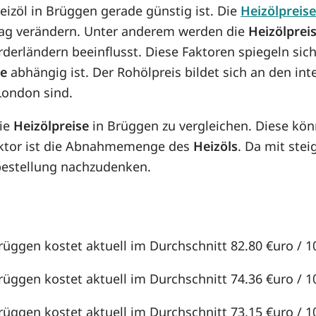
Heizöl in Brüggen gerade günstig ist. Die
Heizölpreis
n Tag verändern. Unter anderem werden die
Heizölprei
örderländern beeinflusst. Diese Faktoren spiegeln sic
se
abhängig ist. Der Rohölpreis bildet sich an den in
London sind.
die
Heizölpreise
in Brüggen zu vergleichen. Diese kö
aktor ist die Abnahmemenge des
Heizöls
. Da mit st
lbestellung nachzudenken.
rüggen kostet aktuell im Durchschnitt 82.80 €uro / 10
rüggen kostet aktuell im Durchschnitt 74.36 €uro / 10
rüggen kostet aktuell im Durchschnitt 73.15 €uro / 10