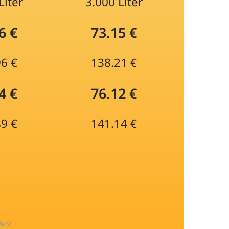
Liter
3.000 Liter
6 €
73.15 €
96 €
138.21 €
4 €
76.12 €
89 €
141.14 €
MwSt.