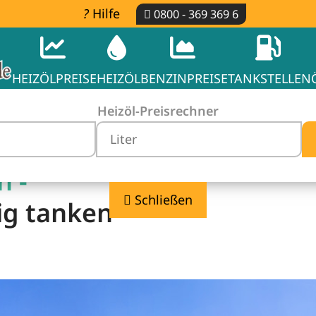
Hilfe
0800 - 369 369 6
HEIZÖLPREISE
HEIZÖL
BENZINPREISE
TANKSTELLEN
Heizöl-Preisrechner
n -
Schließen
ig tanken