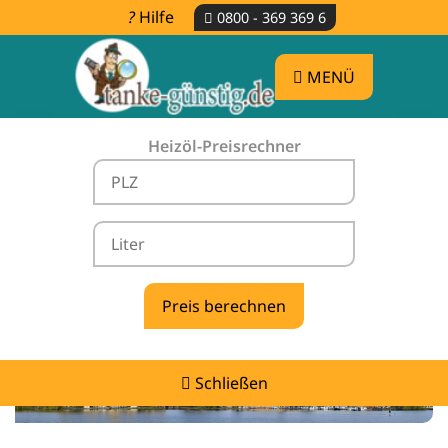
Hilfe
0800 - 369 369 6
MENÜ
Heizöl-Preisrechner
Heizölpreise Brudersdorf -
vergleichen & günstig tanken
Schließen