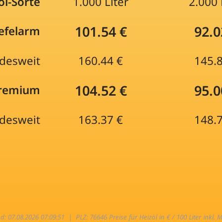
öl-Sorte
1.000 Liter
2.000 
101.54 €
92.0
efelarm
desweit
160.44 €
145.
104.52 €
95.0
Premium
desweit
163.37 €
148.
nd: 07.08.2026 07:09:51 |
PLZ: 76646 Preise für Heizöl in € / 100 Liter inkl. 