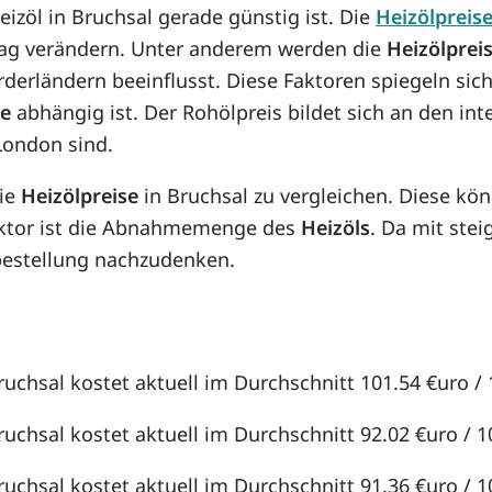
eizöl in Bruchsal gerade günstig ist. Die
Heizölpreis
n Tag verändern. Unter anderem werden die
Heizölprei
örderländern beeinflusst. Diese Faktoren spiegeln sic
se
abhängig ist. Der Rohölpreis bildet sich an den in
London sind.
die
Heizölpreise
in Bruchsal zu vergleichen. Diese k
aktor ist die Abnahmemenge des
Heizöls
. Da mit st
lbestellung nachzudenken.
ruchsal kostet aktuell im Durchschnitt 101.54 €uro / 1
ruchsal kostet aktuell im Durchschnitt 92.02 €uro / 10
ruchsal kostet aktuell im Durchschnitt 91.36 €uro / 10