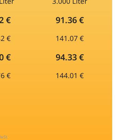
Liter
3.000 Liter
2 €
91.36 €
82 €
141.07 €
0 €
94.33 €
76 €
144.01 €
MwSt.