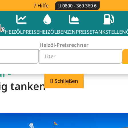
Hilfe
0800 - 369 369 6
HEIZÖLPREISE
HEIZÖL
BENZINPREISE
TANKSTELLEN
Heizöl-Preisrechner
l -
Schließen
ig tanken