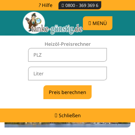
Hilfe
0800 - 369 369 6
MENÜ
Heizöl-Preisrechner
Heizölpreise Bristow -
vergleichen & günstig tanken
Schließen