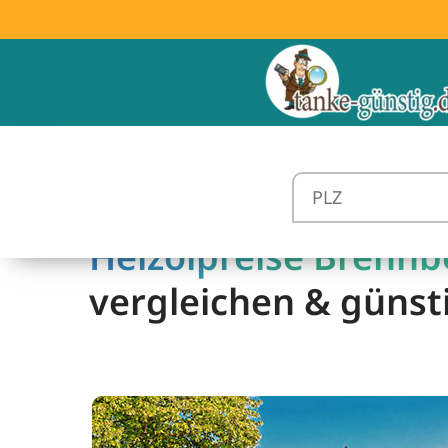
Heizölpreise Brennb
vergleichen & günst