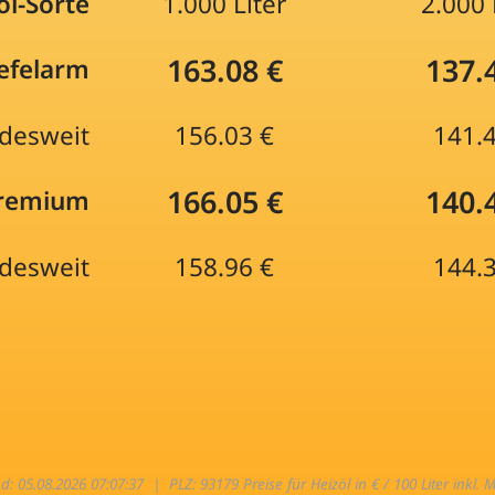
öl-Sorte
1.000 Liter
2.000 
163.08 €
137.
efelarm
desweit
156.03 €
141.
166.05 €
140.
Premium
desweit
158.96 €
144.
nd: 05.08.2026 07:07:37 |
PLZ: 93179 Preise für Heizöl in € / 100 Liter inkl. 