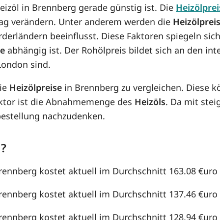
Heizöl in Brennberg gerade günstig ist. Die
Heizölprei
n Tag verändern. Unter anderem werden die
Heizölprei
örderländern beeinflusst. Diese Faktoren spiegeln sic
se
abhängig ist. Der Rohölpreis bildet sich an den in
London sind.
die
Heizölpreise
in Brennberg zu vergleichen. Diese 
aktor ist die Abnahmemenge des
Heizöls
. Da mit st
lbestellung nachzudenken.
g?
Brennberg kostet aktuell im Durchschnitt 163.08 €uro /
Brennberg kostet aktuell im Durchschnitt 137.46 €uro /
Brennberg kostet aktuell im Durchschnitt 128.94 €uro /