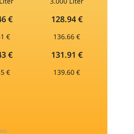
Liter
3.000 Liter
46 €
128.94 €
41 €
136.66 €
43 €
131.91 €
35 €
139.60 €
MwSt.