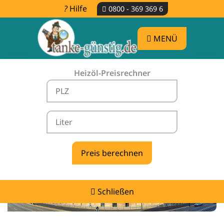
Hilfe
0800 - 369 369 6
MENÜ
Heizöl-Preisrechner
Heizölpreise Bredow -
vergleichen & günstig tanken
Schließen