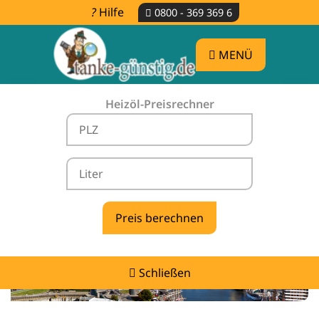
Hilfe
0800 - 369 369 6
MENÜ
Heizöl-Preisrechner
Heizölpreise Borstel -
vergleichen & günstig tanken
Schließen