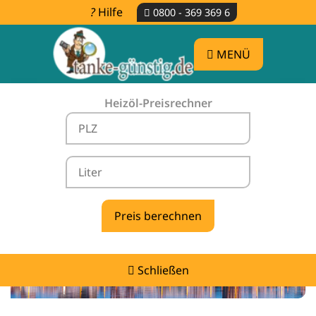
Hilfe
0800 - 369 369 6
MENÜ
Heizöl-Preisrechner
Heizölpreise Bölkow -
vergleichen & günstig tanken
Schließen