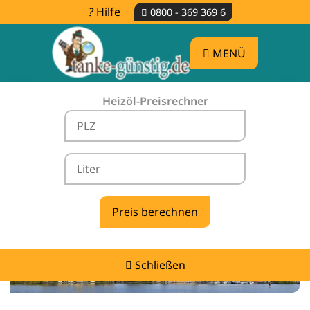
Hilfe
0800 - 369 369 6
MENÜ
Heizöl-Preisrechner
Heizölpreise Blumenhagen -
vergleichen & günstig tanken
Schließen