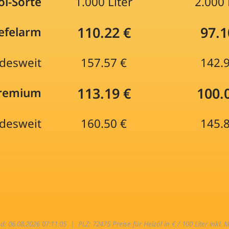
öl-Sorte
1.000 Liter
2.000 
110.22 €
97.1
efelarm
desweit
157.57 €
142.
113.19 €
100.
Premium
desweit
160.50 €
145.
nd: 06.08.2026 07:11:05 |
PLZ: 72475 Preise für Heizöl in € / 100 Liter inkl. 