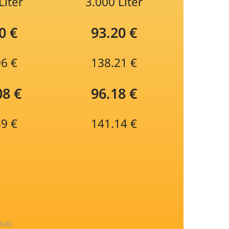
Liter
3.000 Liter
0 €
93.20 €
96 €
138.21 €
08 €
96.18 €
89 €
141.14 €
MwSt.