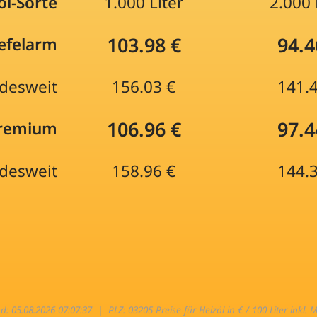
öl-Sorte
1.000 Liter
2.000 
103.98 €
94.4
efelarm
desweit
156.03 €
141.
106.96 €
97.4
Premium
desweit
158.96 €
144.
nd: 05.08.2026 07:07:37 |
PLZ: 03205 Preise für Heizöl in € / 100 Liter inkl. 