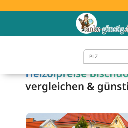
Heizölpreise Bischdo
vergleichen & günst