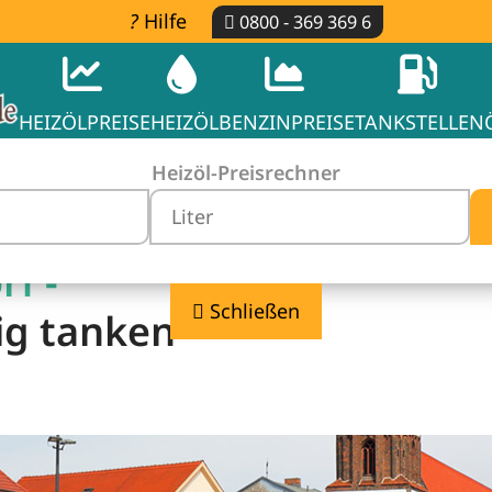
Hilfe
0800 - 369 369 6
HEIZÖLPREISE
HEIZÖL
BENZINPREISE
TANKSTELLEN
Heizöl-Preisrechner
rf -
Schließen
ig tanken