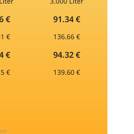
Liter
3.000 Liter
6 €
91.34 €
41 €
136.66 €
4 €
94.32 €
35 €
139.60 €
MwSt.