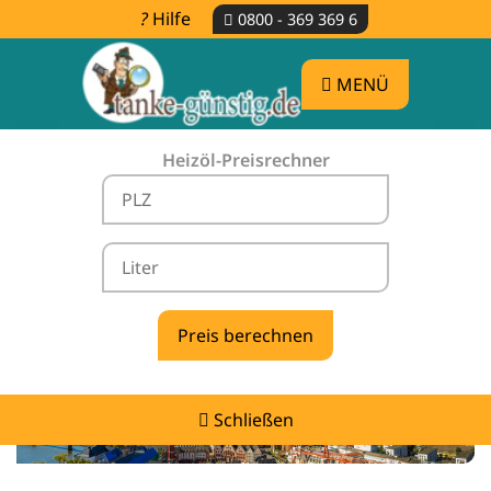
Hilfe
0800 - 369 369 6
MENÜ
Heizöl-Preisrechner
Heizölpreise Biedenkopf -
vergleichen & günstig tanken
Schließen