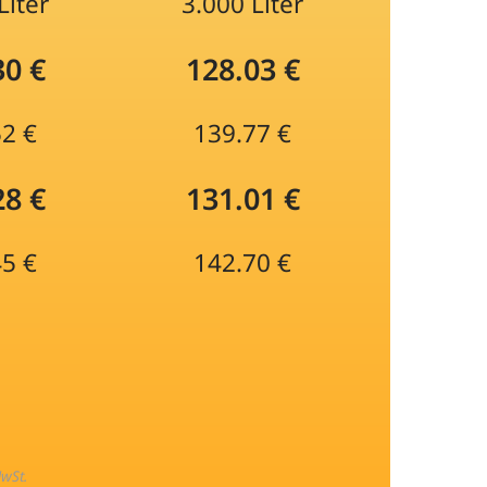
Liter
3.000 Liter
30 €
128.03 €
52 €
139.77 €
28 €
131.01 €
45 €
142.70 €
MwSt.