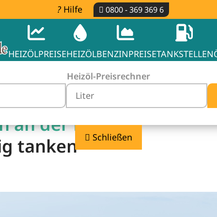
Hilfe
0800 - 369 369 6
HEIZÖLPREISE
HEIZÖL
BENZINPREISE
TANKSTELLEN
Heizöl-Preisrechner
h an der Riß -
Schließen
ig tanken