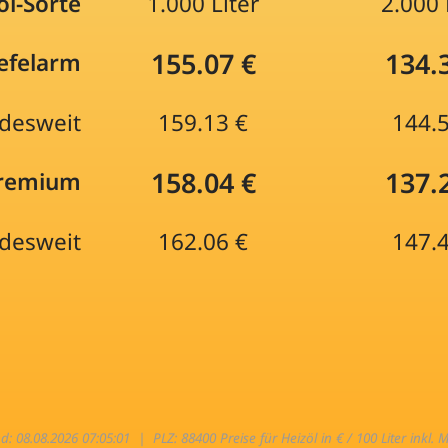
öl-Sorte
1.000 Liter
2.000 
155.07 €
134.
efelarm
desweit
159.13 €
144.
158.04 €
137.
Premium
desweit
162.06 €
147.
nd: 08.08.2026 07:05:01 |
PLZ: 88400 Preise für Heizöl in € / 100 Liter inkl. 