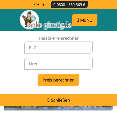
Hilfe
0800 - 369 369 6
MENÜ
Heizöl-Preisrechner
Heizölpreise Besandten -
vergleichen & günstig tanken
Schließen