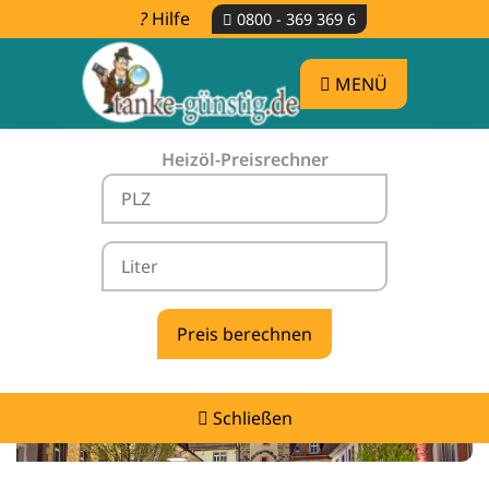
Hilfe
0800 - 369 369 6
MENÜ
Heizöl-Preisrechner
Heizölpreise Berghaupten -
vergleichen & günstig tanken
Schließen