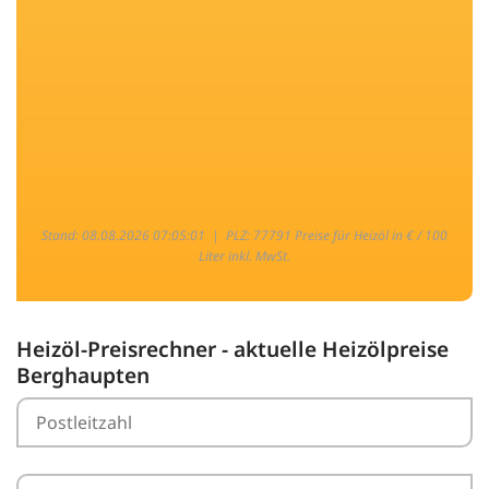
Stand: 08.08.2026 07:05:01 |
PLZ: 77791 Preise für Heizöl in € / 100
Liter inkl. MwSt.
Heizöl-Preisrechner - aktuelle Heizölpreise
Berghaupten