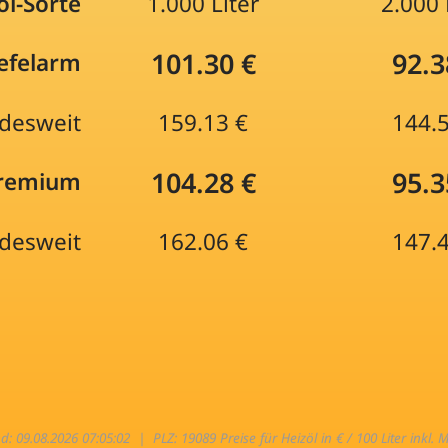
öl-Sorte
1.000 Liter
2.000 
101.30 €
92.3
efelarm
desweit
159.13 €
144.
104.28 €
95.3
Premium
desweit
162.06 €
147.
nd: 09.08.2026 07:05:02 |
PLZ: 19089 Preise für Heizöl in € / 100 Liter inkl. 