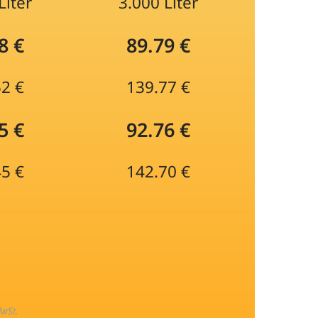
Liter
3.000 Liter
8 €
89.79 €
52 €
139.77 €
5 €
92.76 €
45 €
142.70 €
MwSt.