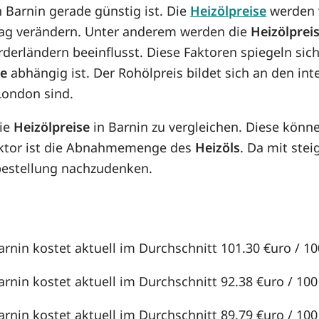
in Barnin gerade günstig ist. Die
Heizölpreise
werden v
n Tag verändern. Unter anderem werden die
Heizölprei
örderländern beeinflusst. Diese Faktoren spiegeln sic
se
abhängig ist. Der Rohölpreis bildet sich an den in
London sind.
die
Heizölpreise
in Barnin zu vergleichen. Diese kön
aktor ist die Abnahmemenge des
Heizöls
. Da mit st
lbestellung nachzudenken.
arnin kostet aktuell im Durchschnitt 101.30 €uro / 100
arnin kostet aktuell im Durchschnitt 92.38 €uro / 100 
arnin kostet aktuell im Durchschnitt 89.79 €uro / 100 