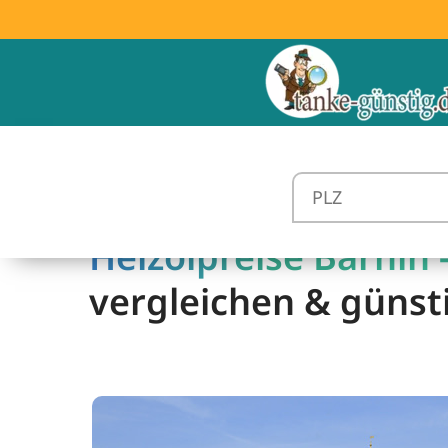
Heizölpreise Barnin 
vergleichen & günst