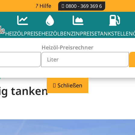
Hilfe
0800 - 369 369 6
HEIZÖLPREISE
HEIZÖL
BENZINPREISE
TANKSTELLEN
Heizöl-Preisrechner
-
Schließen
ig tanken