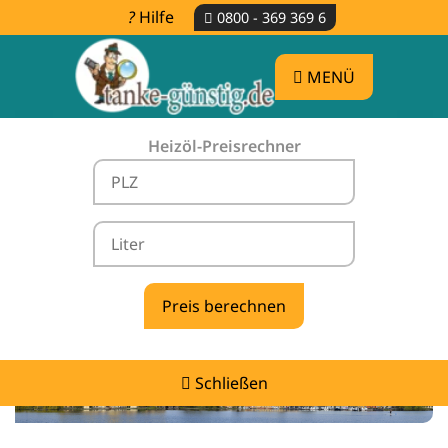
Hilfe
0800 - 369 369 6
MENÜ
Heizöl-Preisrechner
Heizölpreise Banzin -
vergleichen & günstig tanken
Schließen