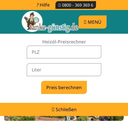
Hilfe
0800 - 369 369 6
MENÜ
Heizöl-Preisrechner
Heizölpreise Balgheim -
vergleichen & günstig tanken
Schließen