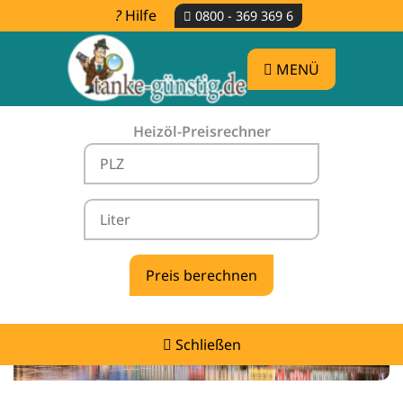
Hilfe
0800 - 369 369 6
MENÜ
Heizöl-Preisrechner
Heizölpreise Baierbach -
vergleichen & günstig tanken
Schließen