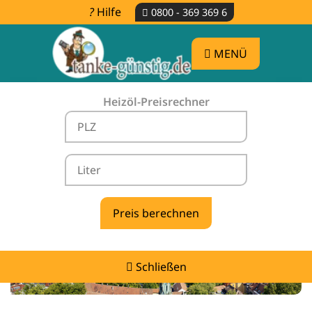
Hilfe
0800 - 369 369 6
MENÜ
Heizöl-Preisrechner
Heizölpreise Bärenthal -
vergleichen & günstig tanken
Schließen