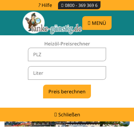
Hilfe
0800 - 369 369 6
MENÜ
Heizöl-Preisrechner
Heizölpreise Bad Überkingen -
vergleichen & günstig tanken
Schließen