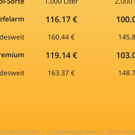
öl-Sorte
1.000 Liter
2.000 
116.17 €
100.
efelarm
desweit
160.44 €
145.
119.14 €
103.
Premium
desweit
163.37 €
148.
nd: 07.08.2026 07:09:51 |
PLZ: 88427 Preise für Heizöl in € / 100 Liter inkl. 