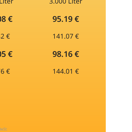
Liter
3.000 Liter
08 €
95.19 €
82 €
141.07 €
05 €
98.16 €
76 €
144.01 €
MwSt.