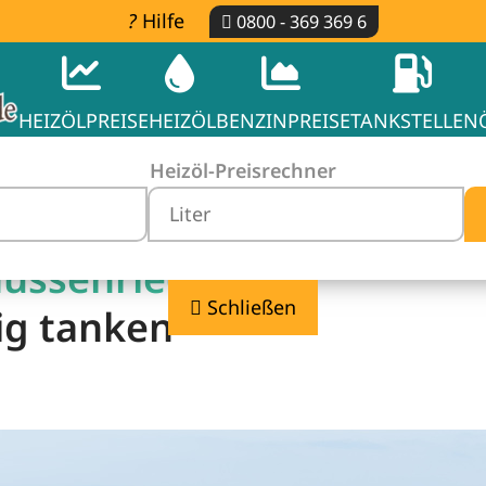
Hilfe
0800 - 369 369 6
HEIZÖLPREISE
HEIZÖL
BENZINPREISE
TANKSTELLEN
Heizöl-Preisrechner
ussenried -
Schließen
ig tanken