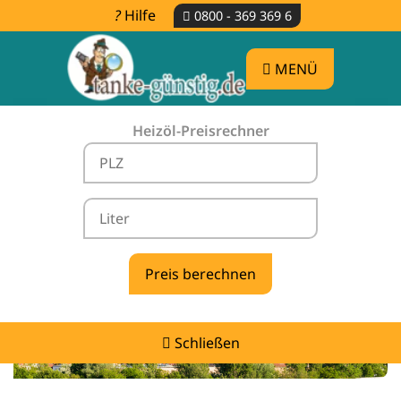
Hilfe
0800 - 369 369 6
MENÜ
Heizöl-Preisrechner
Heizölpreise Bad Saulgau -
vergleichen & günstig tanken
Schließen