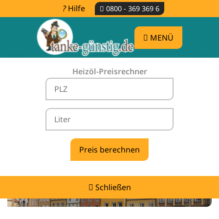
Hilfe
0800 - 369 369 6
MENÜ
Heizöl-Preisrechner
Heizölpreise Bad Laer -
vergleichen & günstig tanken
Schließen