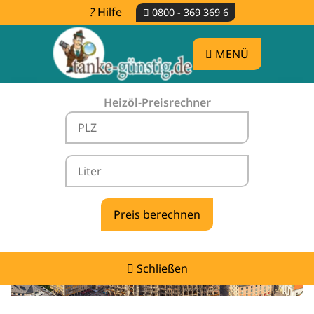
Hilfe
0800 - 369 369 6
MENÜ
Heizöl-Preisrechner
Heizölpreise Bad Feilnbach -
vergleichen & günstig tanken
Schließen