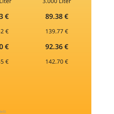
Liter
3.000 Liter
3 €
89.38 €
52 €
139.77 €
0 €
92.36 €
45 €
142.70 €
MwSt.