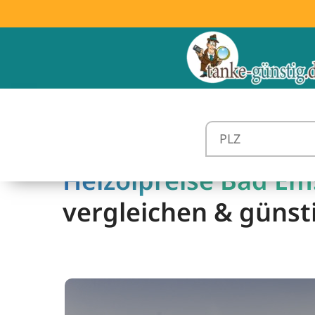
Heizölpreise Bad Ems
vergleichen & günst