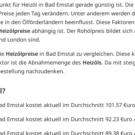
punkt für Heizöl in Bad Emstal gerade günstig ist. Di
e Preise jeden Tag verändern. Unter anderem werden 
e in den Ölförderländern beeinflusst. Diese Faktoren
Heizölpreise
abhängig ist. Der Rohölpreis bildet sic
nd London sind.
die
Heizölpreise
in Bad Emstal zu vergleichen. Diese
aktor ist die Abnahmemenge des
Heizöls
. Da mit st
lbestellung nachzudenken.
l?
ad Emstal kostet aktuell im Durchschnitt 101.57 €uro 
ad Emstal kostet aktuell im Durchschnitt 92.23 €uro /
ad Emstal kostet aktuell im Durchschnitt 89.38 €uro /