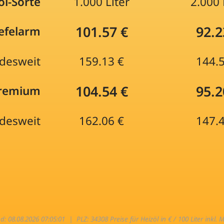
öl-Sorte
1.000 Liter
2.000 
101.57 €
92.2
efelarm
desweit
159.13 €
144.
104.54 €
95.2
Premium
desweit
162.06 €
147.
nd: 08.08.2026 07:05:01 |
PLZ: 34308 Preise für Heizöl in € / 100 Liter inkl. 