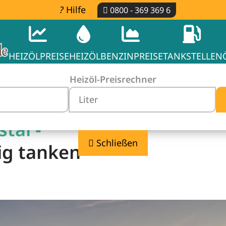
Hilfe
0800 - 369 369 6
HEIZÖLPREISE
HEIZÖL
BENZINPREISE
TANKSTELLEN
Heizöl-Preisrechner
tal -
Schließen
ig tanken