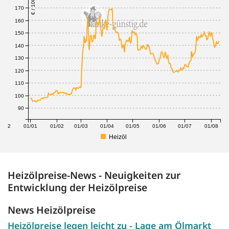
€ / 100 Liter
170
160
150
140
130
120
110
100
90
1/12
01/01
01/02
01/03
01/04
01/05
01/06
01/07
01/08
Heizöl
Heizölpreise-News - Neuigkeiten zur
Entwicklung der Heizölpreise
News Heizölpreise
Heizölpreise legen leicht zu - Lage am Ölmarkt