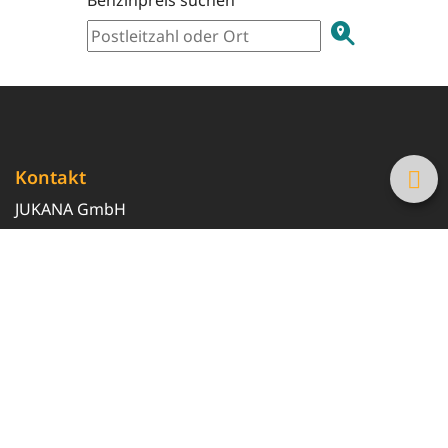
Kontakt
JUKANA GmbH
0800 369 369 6
info@tanke-guenstig.de
Quicklinks
Über uns
Magazin
Heizöl-Preisrechner
Tankstellensuche