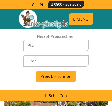
Hilfe
0800 - 369 369 6
MENÜ
Heizöl-Preisrechner
Heizölpreise Bad Dürrheim -
vergleichen & günstig tanken
Schließen