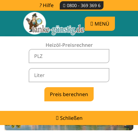
Hilfe
0800 - 369 369 6
MENÜ
Heizöl-Preisrechner
Heizölpreise Bach an der Donau -
vergleichen & günstig tanken
Schließen