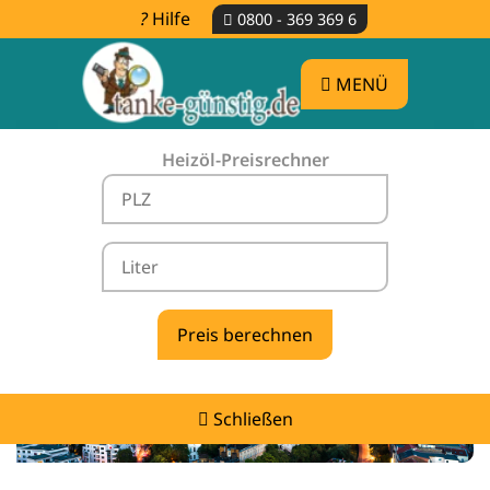
Hilfe
0800 - 369 369 6
MENÜ
Heizöl-Preisrechner
Heizölpreise Baasdorf -
vergleichen & günstig tanken
Schließen