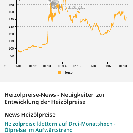
160
150
140
130
120
110
100
90
1/12
01/01
01/02
01/03
01/04
01/05
01/06
01/07
01/08
Heizöl
Heizölpreise-News - Neuigkeiten zur
Entwicklung der Heizölpreise
News Heizölpreise
Heizölpreise klettern auf Drei-Monatshoch -
Ölpreise im Aufwärtstrend