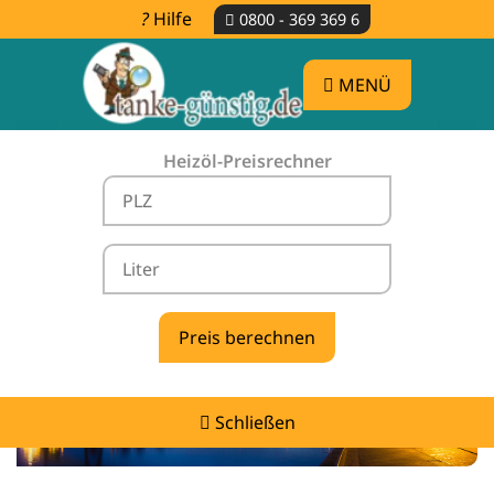
Hilfe
0800 - 369 369 6
MENÜ
Heizöl-Preisrechner
Heizölpreise Aurich -
vergleichen & günstig tanken
Schließen