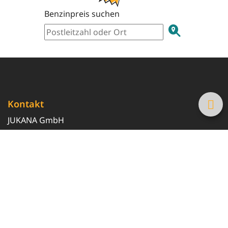
Benzinpreis suchen
Kontakt
JUKANA GmbH
0800 369 369 6
info@tanke-guenstig.de
Quicklinks
Über uns
Magazin
Heizöl-Preisrechner