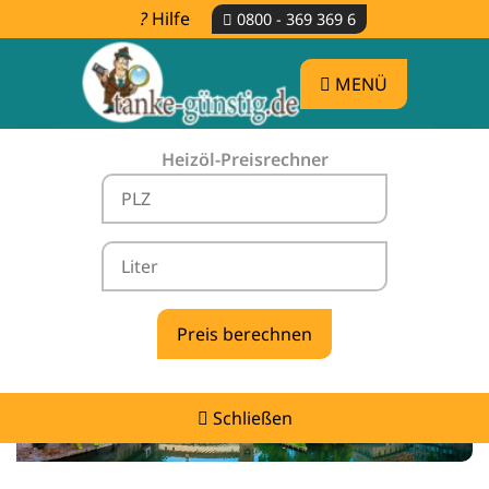
Hilfe
0800 - 369 369 6
MENÜ
Heizöl-Preisrechner
Heizölpreise Aurachtal -
vergleichen & günstig tanken
Schließen