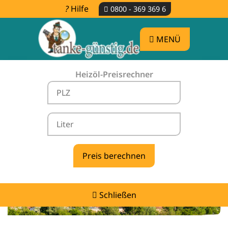
Hilfe
0800 - 369 369 6
MENÜ
Heizöl-Preisrechner
Heizölpreise Argenbühl -
vergleichen & günstig tanken
Schließen