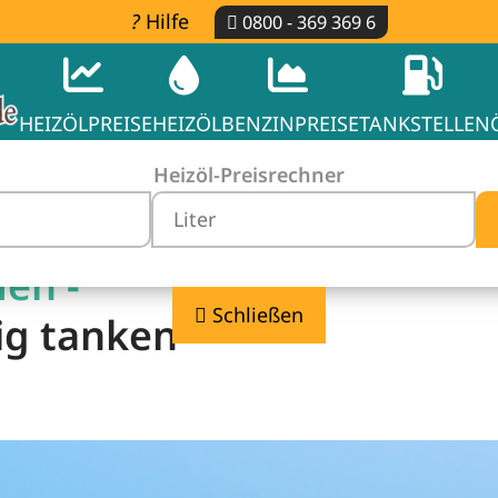
Hilfe
0800 - 369 369 6
HEIZÖLPREISE
HEIZÖL
BENZINPREISE
TANKSTELLEN
Heizöl-Preisrechner
men -
Schließen
ig tanken