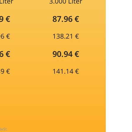
Liter
3.000 Liter
9 €
87.96 €
96 €
138.21 €
6 €
90.94 €
89 €
141.14 €
MwSt.