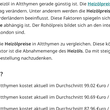
Heizöl in Altthymen gerade günstig ist. Die
Heizölprei
n Tag verändern. Unter anderem werden die
Heizölprei
örderländern beeinflusst. Diese Faktoren spiegeln sic
se
abhängig ist. Der Rohölpreis bildet sich an den in
London sind.
die
Heizölpreise
in Altthymen zu vergleichen. Diese 
aktor ist die Abnahmemenge des
Heizöls
. Da mit st
lbestellung nachzudenken.
n?
ltthymen kostet aktuell im Durchschnitt 99.02 €uro / 
ltthymen kostet aktuell im Durchschnitt 90.69 €uro / 
ltthymen kostet aktuell im Durchschnitt 87.96 €uro / 