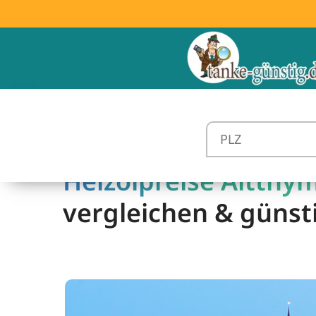
Heizölpreise Altthy
vergleichen & günst