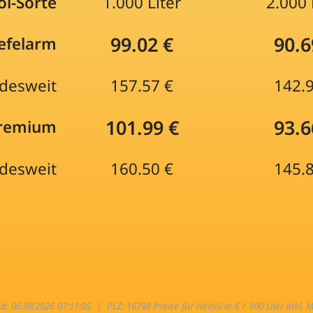
öl-Sorte
1.000 Liter
2.000 
99.02 €
90.6
efelarm
desweit
157.57 €
142.
101.99 €
93.6
Premium
desweit
160.50 €
145.
nd: 06.08.2026 07:11:05 |
PLZ: 16798 Preise für Heizöl in € / 100 Liter inkl. 