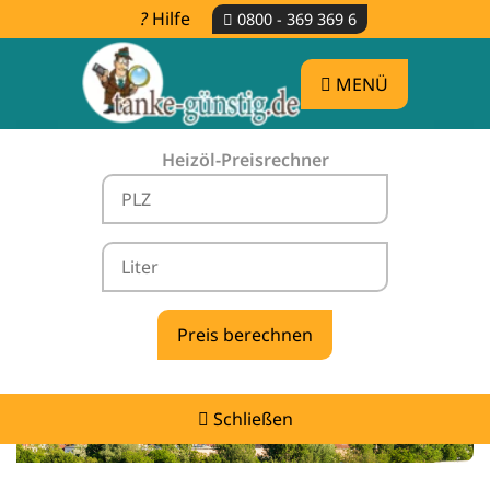
Hilfe
0800 - 369 369 6
MENÜ
Heizöl-Preisrechner
Heizölpreise Altheim -
vergleichen & günstig tanken
Schließen