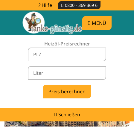
Hilfe
0800 - 369 369 6
MENÜ
Heizöl-Preisrechner
Heizölpreise Altenmarkt an der Alz -
vergleichen & günstig tanken
Schließen