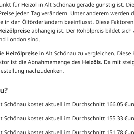
punkt für Heizöl in Alt Schönau gerade günstig ist. Di
e Preise jeden Tag verändern. Unter anderem werden 
e in den Ölförderländern beeinflusst. Diese Faktoren
Heizölpreise
abhängig ist. Der Rohölpreis bildet sic
nd London sind.
die
Heizölpreise
in Alt Schönau zu vergleichen. Dies
aktor ist die Abnahmemenge des
Heizöls
. Da mit st
lbestellung nachzudenken.
au?
lt Schönau kostet aktuell im Durchschnitt 166.05 €uro 
lt Schönau kostet aktuell im Durchschnitt 155.33 €uro 
lt Schönau kostet aktuell im Durchschnitt 151.78 €uro 