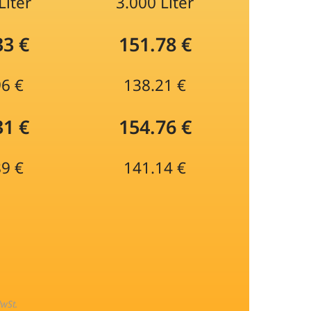
Liter
3.000 Liter
33 €
151.78 €
96 €
138.21 €
31 €
154.76 €
89 €
141.14 €
MwSt.