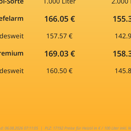
öl-Sorte
1.000 Liter
2.000 
166.05 €
155.
efelarm
desweit
157.57 €
142.
169.03 €
158.
Premium
desweit
160.50 €
145.
nd: 06.08.2026 07:11:05 |
PLZ: 17192 Preise für Heizöl in € / 100 Liter inkl. 