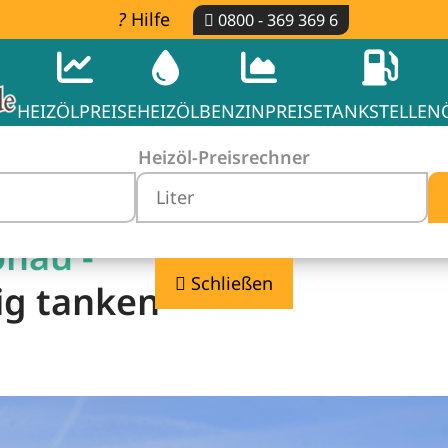
Hilfe
0800 - 369 369 6
HEIZÖLPREISE
HEIZÖL
BENZINPREISE
TANKSTELLEN
Heizöl-Preisrechner
önau -
Schließen
ig tanken