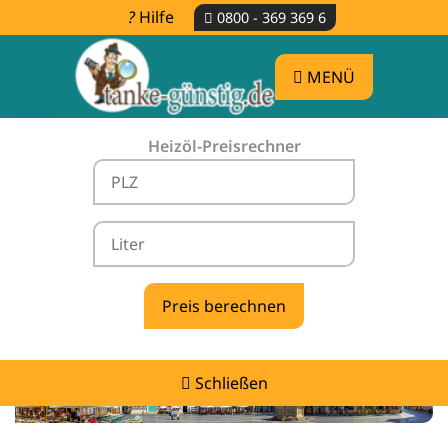
Hilfe
0800 - 369 369 6
MENÜ
Heizöl-Preisrechner
Heizölpreise Almstedt -
vergleichen & günstig tanken
Schließen