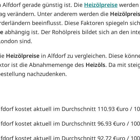
n Alfdorf gerade günstig ist. Die
Heizölpreise
werden v
n Tag verändern. Unter anderem werden die
Heizölprei
örderländern beeinflusst. Diese Faktoren spiegeln sic
se
abhängig ist. Der Rohölpreis bildet sich an den in
London sind.
die
Heizölpreise
in Alfdorf zu vergleichen. Diese kön
aktor ist die Abnahmemenge des
Heizöls
. Da mit st
lbestellung nachzudenken.
lfdorf kostet aktuell im Durchschnitt 110.93 €uro / 100
lfdorf kostet aktuell im Durchschnitt 96.93 €uro / 100 
lfdorf kostet aktuell im Durchschnitt 92.72 €uro / 100 