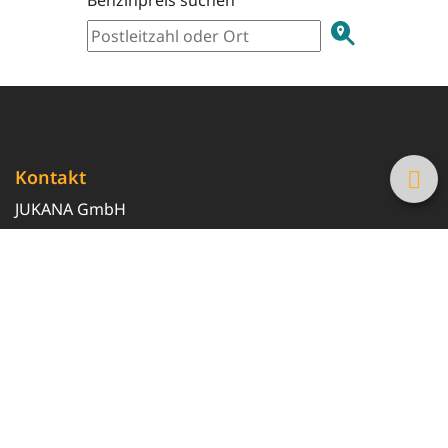
Kontakt
JUKANA GmbH
0800 369 369 6
info@tanke-guenstig.de
Quicklinks
Über uns
Magazin
Heizöl-Preisrechner
Tankstellensuche