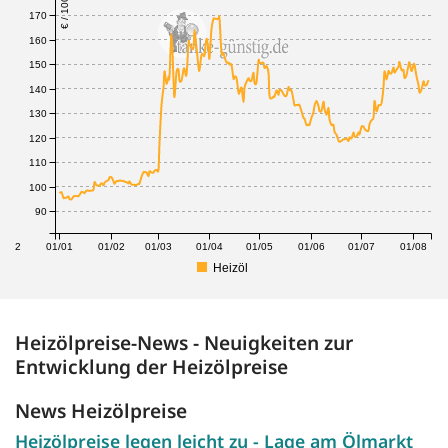
€ / 100 Liter
170
160
150
140
130
120
110
100
90
1/12
01/01
01/02
01/03
01/04
01/05
01/06
01/07
01/08
Heizöl
Heizölpreise-News - Neuigkeiten zur
Entwicklung der Heizölpreise
News Heizölpreise
Heizölpreise legen leicht zu - Lage am Ölmarkt