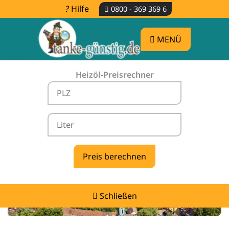
Hilfe
0800 - 369 369 6
MENÜ
Heizöl-Preisrechner
Heizölpreise Aldingen -
vergleichen & günstig tanken
Schließen