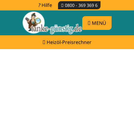
Hilfe
0800 - 369 369 6
MENÜ
Heizöl-Preisrechner