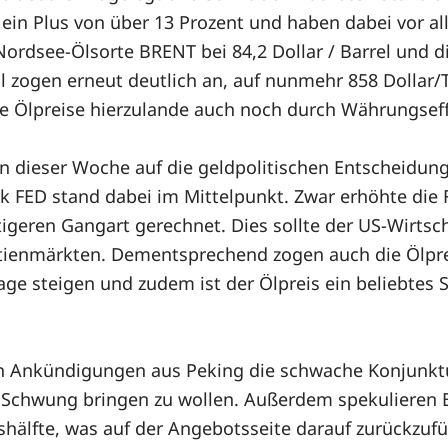
ein Plus von über 13 Prozent und haben dabei vor al
ordsee-Ölsorte BRENT bei 84,2 Dollar / Barrel und di
öl zogen erneut deutlich an, auf nunmehr 858 Dollar
ie Ölpreise hierzulande auch noch durch Währungseff
in dieser Woche auf die geldpolitischen Entscheidun
FED stand dabei im Mittelpunkt. Zwar erhöhte die F
htigeren Gangart gerechnet. Dies sollte der US-Wirt
tienmärkten. Dementsprechend zogen auch die Ölpre
age steigen und zudem ist der Ölpreis ein beliebtes
h Ankündigungen aus Peking die schwache Konjunktur
Schwung bringen zu wollen. Außerdem spekulieren Bö
hälfte, was auf der Angebotsseite darauf zurückzufü