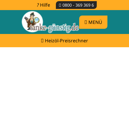
Hilfe
0800 - 369 369 6
MENÜ
Heizöl-Preisrechner