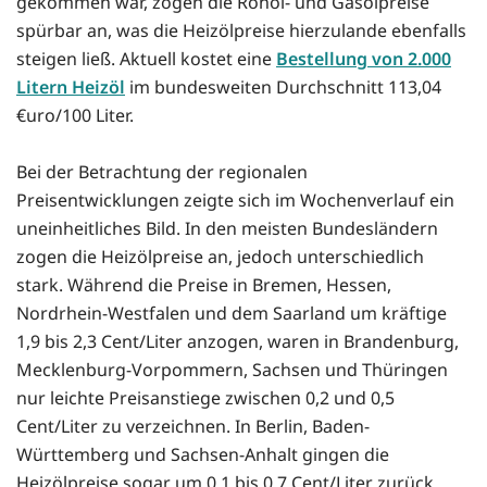
gekommen war, zogen die Rohöl- und Gasölpreise
spürbar an, was die Heizölpreise hierzulande ebenfalls
steigen ließ. Aktuell kostet eine
Bestellung von 2.000
Litern Heizöl
im bundesweiten Durchschnitt 113,04
€uro/100 Liter.
Bei der Betrachtung der regionalen
Preisentwicklungen zeigte sich im Wochenverlauf ein
uneinheitliches Bild. In den meisten Bundesländern
zogen die Heizölpreise an, jedoch unterschiedlich
stark. Während die Preise in Bremen, Hessen,
Nordrhein-Westfalen und dem Saarland um kräftige
1,9 bis 2,3 Cent/Liter anzogen, waren in Brandenburg,
Mecklenburg-Vorpommern, Sachsen und Thüringen
nur leichte Preisanstiege zwischen 0,2 und 0,5
Cent/Liter zu verzeichnen. In Berlin, Baden-
Württemberg und Sachsen-Anhalt gingen die
Heizölpreise sogar um 0,1 bis 0,7 Cent/Liter zurück.