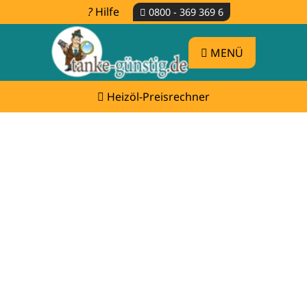
Hilfe
0800 - 369 369 6
MENÜ
Heizöl-Preisrechner