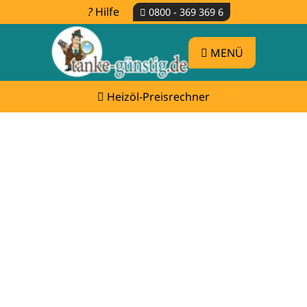
Hilfe
0800 - 369 369 6
MENÜ
Heizöl-Preisrechner