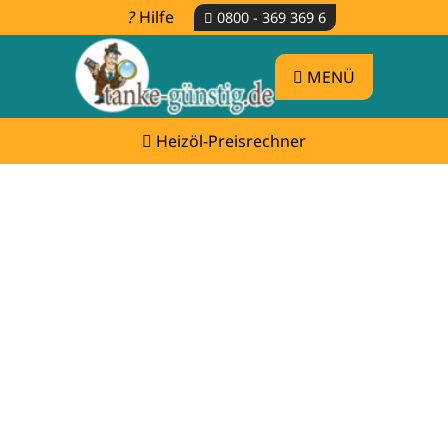
Hilfe
0800 - 369 369 6
MENÜ
Heizöl-Preisrechner