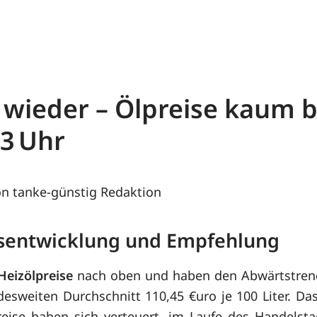
 wieder – Ölpreise kaum b
23
n tanke-günstig Redaktion
eisentwicklung und Empfehlung
Heizölpreise
nach oben und haben den Abwärtstrend
esweiten Durchschnitt 110,45 €uro je 100 Liter. Das
ise haben sich verteuert, im Laufe des Handelsta