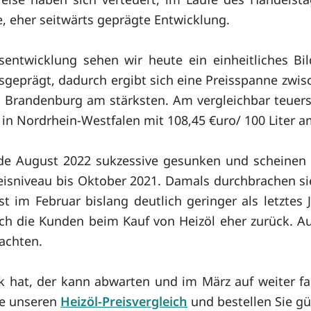
e, eher seitwärts geprägte Entwicklung.
sentwicklung sehen wir heute ein einheitliches Bi
sgeprägt, dadurch ergibt sich eine Preisspanne zwisch
und Brandenburg am stärksten. Am vergleichbar teuers
s in Nordrhein-Westfalen mit 108,45 €uro/ 100 Liter a
de August 2022 sukzessive gesunken und scheinen 
reisniveau bis Oktober 2021. Damals durchbrachen sie
st im Februar bislang deutlich geringer als letztes 
ch die Kunden beim Kauf von Heizöl eher zurück. A
achten.
nk hat, der kann abwarten und im März auf weiter fa
ie unseren
Heizöl-Preisvergleich
und bestellen Sie gü