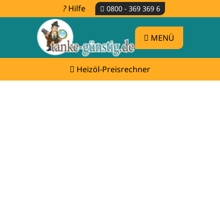
Hilfe
0800 - 369 369 6
MENÜ
Heizöl-Preisrechner